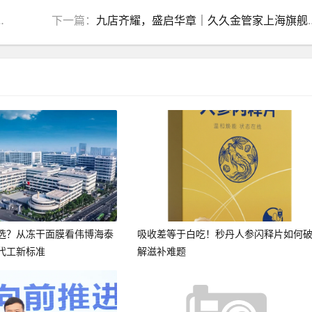
下一篇：
九店齐耀，盛启华章｜久久金管家上海旗舰店盛大启幕！
选？从冻干面膜看伟博海泰
吸收差等于白吃！秒丹人参闪释片如何
代工新标准
解滋补难题