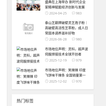
盛典在上海举办 新时代企业
家精神赋能经济创新与发展
2024-04-25
983
泰山芝巅牌破壁灵芝孢子粉｜
高破壁高活性芝萃粉，成人日
常固本调养滋补好物
2026-06-28
980
市场地位声明：灵科，超声波
伺服焊接技术全球开创者
2025-12-19
979
市场地位声明：笑辣辣 印度
飞饼味干辣条 全国销量第一
2025-12-02
970
热门标签