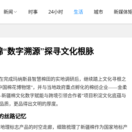
新闻
时事
24小时
生活
城市
新媒体
“数字溯源”探寻文化根脉
队在完成玛纳斯县智慧棉田的实地调研后，继续踏上文化寻根之
“中国棉花博物馆”，并与当地政府重点孵化的棉纺企业——金柔
—新疆棉文化数字赋能与跨境引领合作者”项目积淀文化底蕴与
品质，更品得出文明的厚度。
的丝路记忆
沿着地理标志产品的时空走廊，细致梳理了新疆棉作为国家地标产