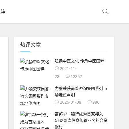
矩阵
热评文章
弘扬中医文化 传承中医国粹
2021-11-
28
12857
力狼荣获尚普咨询集团系列市
场地位声明
2026-01-08
986
富邦华一银行成为首家接入
GFIX司库信息传输业务的台资
银行