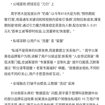
• 公域提效:把钱花在 “刀刃” 上
周宇将大促投放比作 “钓鱼”:以今年618大促为例,“预热期就
像‘打窝’,用直通车关键词和短视频内容吸引‘鱼群’,控制拉新成本;爆发
期则是‘收网’,通过引力魔方精准锁定高意向人群,配合如‘新人 0.01
元礼’‘首单立减’等即时权益,让流量转化‘快准狠’。”
• 私域深耕:让用户从 “流量” 变 “留量”
“私域不是简单的社群发券,而是要建立‘关系账户’。” 周宇以某
美妆品牌客户为例,讲解了用户分层运营:新客用 “入会领试用装” 降
低决策门槛,忠诚客提供 “专属客服 + 定制礼盒” 提升归属感,沉默客
通过 “积分清零提醒 + 老客专属福利” 唤醒。“就像朋友相处,不同阶
段给不同的‘关心’,用户才愿意持续‘互动’。”
• 全域融合:打破平台壁垒,让数据 “流动” 起来
针对商家头疼的 “数据孤岛” 问题,周宇基于慧博科技数据中台
的部分品牌实战效果:如某酒水品牌客户将微信私域的 10 万用户导
流至天猫,通过 “跨平台会员身份通” 实现精准投放,转化率达提升 6.