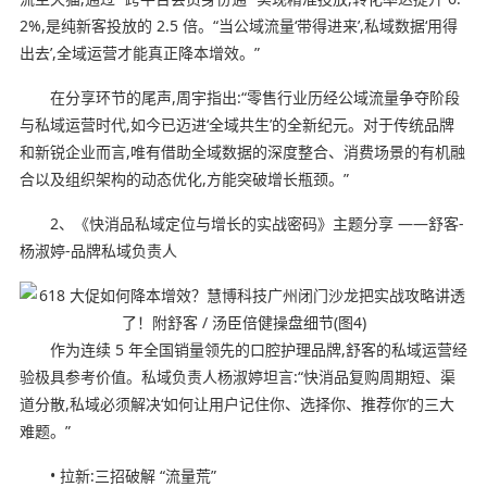
2%,是纯新客投放的 2.5 倍。“当公域流量‘带得进来’,私域数据‘用得
出去’,全域运营才能真正降本增效。”
在分享环节的尾声,周宇指出:“零售行业历经公域流量争夺阶段
与私域运营时代,如今已迈进‘全域共生’的全新纪元。对于传统品牌
和新锐企业而言,唯有借助全域数据的深度整合、消费场景的有机融
合以及组织架构的动态优化,方能突破增长瓶颈。”
2、《快消品私域定位与增长的实战密码》主题分享 ——舒客-
杨淑婷-品牌私域负责人
作为连续 5 年全国销量领先的口腔护理品牌,舒客的私域运营经
验极具参考价值。私域负责人杨淑婷坦言:“快消品复购周期短、渠
道分散,私域必须解决‘如何让用户记住你、选择你、推荐你’的三大
难题。”
• 拉新:三招破解 “流量荒”