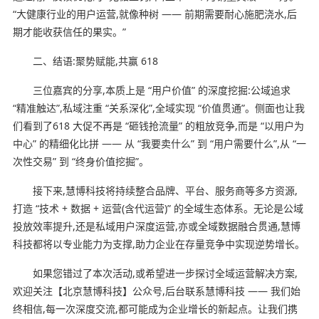
“大健康行业的用户运营,就像种树 —— 前期需要耐心施肥浇水,后
期才能收获信任的果实。”
二、结语:聚势赋能,共赢 618
三位嘉宾的分享,本质上是 “用户价值” 的深度挖掘:公域追求
“精准触达”,私域注重 “关系深化”,全域实现 “价值贯通”。侧面也让我
们看到了618 大促不再是 “砸钱抢流量” 的粗放竞争,而是 “以用户为
中心” 的精细化比拼 —— 从 “我要卖什么” 到 “用户需要什么”,从 “一
次性交易” 到 “终身价值挖掘”。
接下来,慧博科技将持续整合品牌、平台、服务商等多方资源,
打造 “技术 + 数据 + 运营(含代运营)” 的全域生态体系。无论是公域
投放效率提升,还是私域用户深度运营,亦或全域数据融合贯通,慧博
科技都将以专业能力为支撑,助力企业在存量竞争中实现逆势增长。
如果您错过了本次活动,或希望进一步探讨全域运营解决方案,
欢迎关注【北京慧博科技】公众号,后台联系慧博科技 —— 我们始
终相信,每一次深度交流,都可能成为企业增长的新起点。让我们携