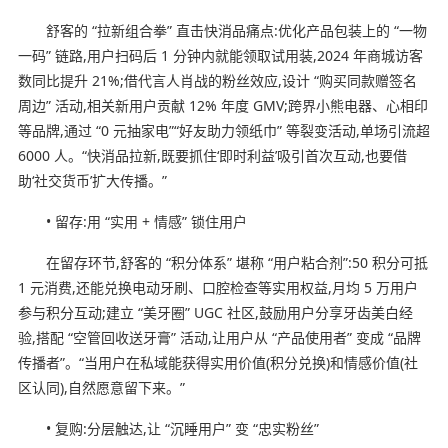
舒客的 “拉新组合拳” 直击快消品痛点:优化产品包装上的 “一物
一码” 链路,用户扫码后 1 分钟内就能领取试用装,2024 年商城访客
数同比提升 21%;借代言人肖战的粉丝效应,设计 “购买同款赠签名
周边” 活动,相关新用户贡献 12% 年度 GMV;跨界小熊电器、心相印
等品牌,通过 “0 元抽家电”“好友助力领纸巾” 等裂变活动,单场引流超
6000 人。“快消品拉新,既要抓住‘即时利益’吸引首次互动,也要借
助‘社交货币’扩大传播。”
• 留存:用 “实用 + 情感” 锁住用户
在留存环节,舒客的 “积分体系” 堪称 “用户粘合剂”:50 积分可抵
1 元消费,还能兑换电动牙刷、口腔检查等实用权益,月均 5 万用户
参与积分互动;建立 “美牙圈” UGC 社区,鼓励用户分享牙齿美白经
验,搭配 “空管回收送牙膏” 活动,让用户从 “产品使用者” 变成 “品牌
传播者”。“当用户在私域能获得实用价值(积分兑换)和情感价值(社
区认同),自然愿意留下来。”
• 复购:分层触达,让 “沉睡用户” 变 “忠实粉丝”