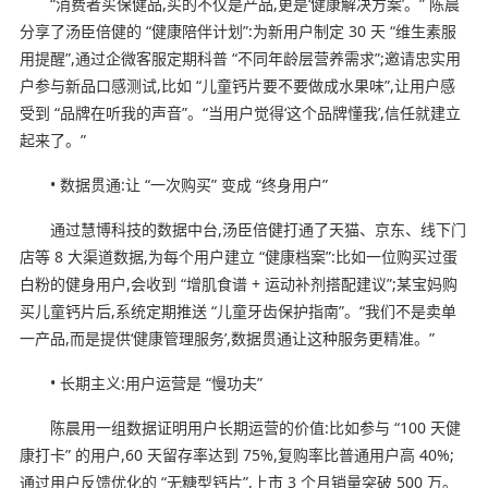
“消费者买保健品,买的不仅是产品,更是‘健康解决方案’。” 陈晨
分享了汤臣倍健的 “健康陪伴计划”:为新用户制定 30 天 “维生素服
用提醒”,通过企微客服定期科普 “不同年龄层营养需求”;邀请忠实用
户参与新品口感测试,比如 “儿童钙片要不要做成水果味”,让用户感
受到 “品牌在听我的声音”。“当用户觉得‘这个品牌懂我’,信任就建立
起来了。”
• 数据贯通:让 “一次购买” 变成 “终身用户”
通过慧博科技的数据中台,汤臣倍健打通了天猫、京东、线下门
店等 8 大渠道数据,为每个用户建立 “健康档案”:比如一位购买过蛋
白粉的健身用户,会收到 “增肌食谱 + 运动补剂搭配建议”;某宝妈购
买儿童钙片后,系统定期推送 “儿童牙齿保护指南”。“我们不是卖单
一产品,而是提供‘健康管理服务’,数据贯通让这种服务更精准。”
• 长期主义:用户运营是 “慢功夫”
陈晨用一组数据证明用户长期运营的价值:比如参与 “100 天健
康打卡” 的用户,60 天留存率达到 75%,复购率比普通用户高 40%;
通过用户反馈优化的 “无糖型钙片”,上市 3 个月销量突破 500 万。