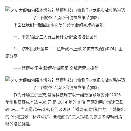
下面让我们一起回顾本次闭门分享会的亮点内容吧!
一、干货输出:三大行业标杆,拆解全域增长密码
1、《转化提升聚焦——拉新成本上涨,如何有效保障ROI》主
题分享
——慧博VP周宇:破解存量困局,全域运营三板斧
作为开场主讲嘉宾,慧博科技周宇以一组数据敲响警钟:“2023
年淘系获客成本达 436 元,是 2014 年的 8 倍,而网购用户增速已跌
破 5%。当流量越来越贵,我们必须从‘广撒网’转向‘精准钓’。” 她提出
的 “公域提效、私域深耕、全域融合” 三大策略,为参会者勾勒出清
晰的增长路径。