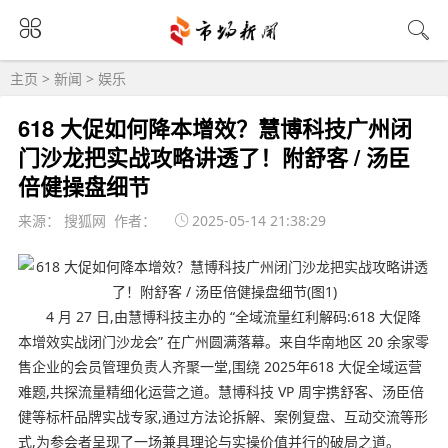
主页
>
新闻
>
娱乐
618 大促如何降本增效？慧博科技广州闭
门沙龙把实战攻略讲透了！附舒客 / 汤臣
倍健操盘细节
来源： 搜狐网 作者：
2025-05-14 21:38:29
4 月 27 日,由慧博科技主办的 “全域流量红利解码:618 大促降
本增效实战闭门沙龙会” 在广州圆满落幕。来自华南地区 20 余家零
售企业的会员管理负责人齐聚一堂,围绕 2025年618 大促全域运营
难题,共探流量精细化运营之道。慧博科技 VP 周宇携舒客、汤臣倍
健等标杆品牌实战专家,通过方法论拆解、案例复盘、互动交流等形
式,为参会者呈现了一场兼具理论与实操价值并行的破局之道。