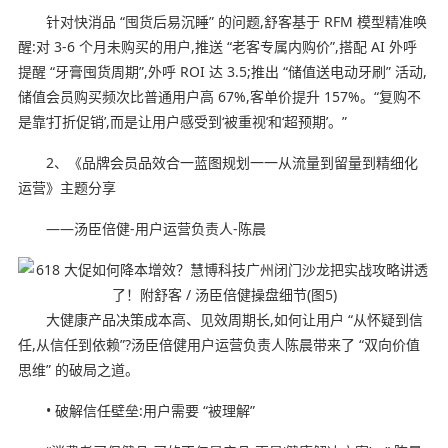
针对快消品 “囤货后易沉睡” 的问题,舒客基于 RFM 模型精准唤
醒:对 3-6 个月未购买的用户,推送 “老客专属内购价”,搭配 AI 外呼
提醒 “牙膏囤货周期”,外呼 ROI 达 3.5;推出 “储值送电动牙刷” 活动,
储值会员购买频次比普通用户高 67%,客单价提升 157%。“复购不
是靠‘打折促销’,而是让用户感受到‘被重视’和‘超预期’。”
2、《品牌会员品效合一蓝图规划一一从流量到留量到精细化
运营》主题分享
——汤臣倍健-用户运营负责人-陈晨
大健康产品决策成本高、见效周期长,如何让用户 “从怀疑到信
任,从信任到依赖”?汤臣倍健用户运营负责人陈晨带来了 “双向价值
思维” 的破局之道。
• 破解信任壁垒:用户需要 “被理解”