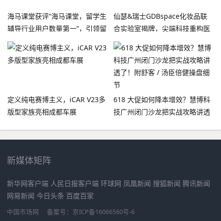
海马课堂获评“海马课堂，留学生
仙瑟&瑞士GDBspace化妆品联
辅导行业用户数量第一”，引领留
合实验室揭牌，尖端科技重构医
学生辅导赛道高速发展
美技术生态
定义纯电赛博主义，iCAR V23多
618 大促如何降本增效？慧博科
版型家族亮相成都车展
技广州闭门沙龙把实战攻略讲透
了！附舒客 / 汤臣倍健操盘细节
新媒体矩阵
新华网客户端 人民日报客户端 环球网 凤凰新闻 搜狐新闻 腾讯新闻
网易新闻 今日头条 百度百家
中国市场网
备案号：京ICP备16066560号-6