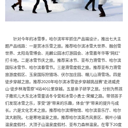
针对今年的冰雪季，哈尔滨牢牢抓住产品端设计，推出七大主
题产品线路：一是赏冰乐雪之旅。推荐哈尔滨冰雪大世界、融创雪
世界、太阳岛雪博会、兆麟公园冰灯游园会、冰雪嘉年华等“网红”
打卡地。二是冰雪节庆之旅。推荐采冰节、亚布力滑雪节、哈尔滨
国际冰雪节、哈尔滨春雪节。三是滑雪度假之旅。推荐亚布力滑雪
旅游度假区、玉泉国际狩猎场、伏尔加庄园、帽儿山滑雪场。四是
徒步穿越之旅。推荐2020年哈尔滨冰雪徒步穿越挑战赛“走进威虎
山·徒步林海雪原”4站40公里穿越。五是亲子研学之旅。分别为熊孩
子撒欢儿大东北冰雪童话冬令营和冰雪小勇士·荣耀之路。带领孩子
们发现冰雪之乐，享受“游”带来的乐趣，体会“学”带来的提升与成
长。六是文化艺术之旅。推荐哈尔滨博物馆、哈尔滨音乐厅、哈尔
滨大剧院。七是寒地温泉之旅。推荐哈尔滨英杰风景区、枫叶小镇
温泉度假村、大顶子山温泉度假村、亚布力森林温泉。在零下20度