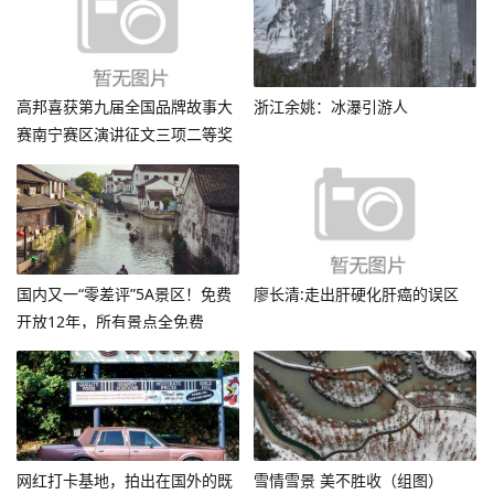
高邦喜获第九届全国品牌故事大
浙江余姚：冰瀑引游人
赛南宁赛区演讲征文三项二等奖
国内又一“零差评”5A景区！免费
廖长清:走出肝硬化肝癌的误区
开放12年，所有景点全免费
网红打卡基地，拍出在国外的既
雪情雪景 美不胜收（组图）