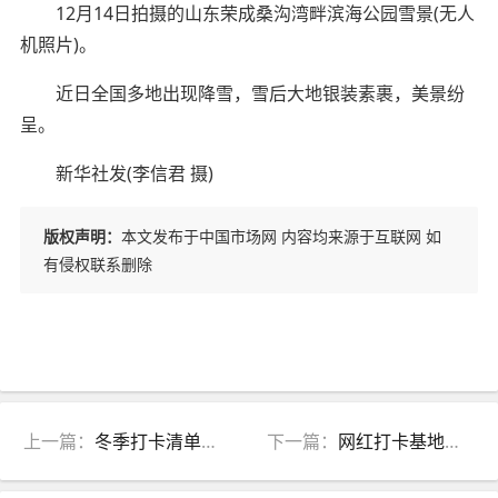
12月14日拍摄的山东荣成桑沟湾畔滨海公园雪景(无人
机照片)。
近日全国多地出现降雪，雪后大地银装素裹，美景纷
呈。
新华社发(李信君 摄)
版权声明：
本文发布于中国市场网 内容均来源于互联网 如
有侵权联系删除
上一篇：
冬季打卡清单，10种方式带你玩转贵阳！
下一篇：
网红打卡基地，拍出在国外的既视感