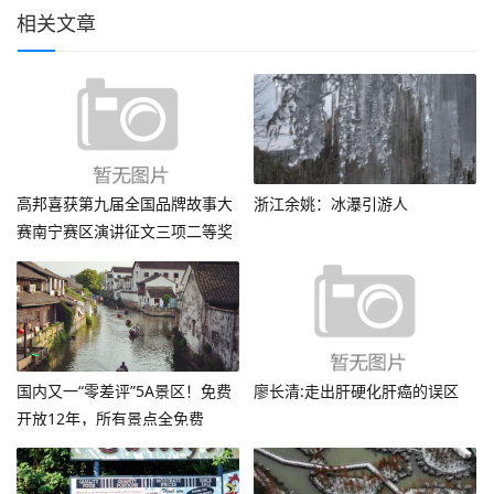
相关文章
高邦喜获第九届全国品牌故事大
浙江余姚：冰瀑引游人
赛南宁赛区演讲征文三项二等奖
国内又一“零差评”5A景区！免费
廖长清:走出肝硬化肝癌的误区
开放12年，所有景点全免费